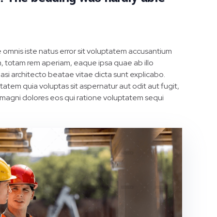
e omnis iste natus error sit voluptatem accusantium
 totam rem aperiam, eaque ipsa quae ab illo
uasi architecto beatae vitae dicta sunt explicabo.
tem quia voluptas sit aspernatur aut odit aut fugit,
magni dolores eos qui ratione voluptatem sequi