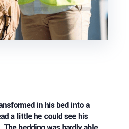
nsformed in his bed into a
ad a little he could see his
s. The bedding was hardly able