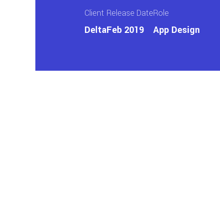
Client
Release Date
Role
Delta
Feb 2019
App Design