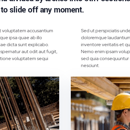
 to slide off any moment.
sit voluptatem accusantium
Sed ut perspiciatis und
ue ipsa quae ab illo
doloremque laudantium,
tae dicta sunt explicabo.
inventore veritatis et q
pernatur aut odit aut fugit,
Nemo enim ipsam volupta
atione voluptatem sequi
sed quia consequuntur 
nesciunt.