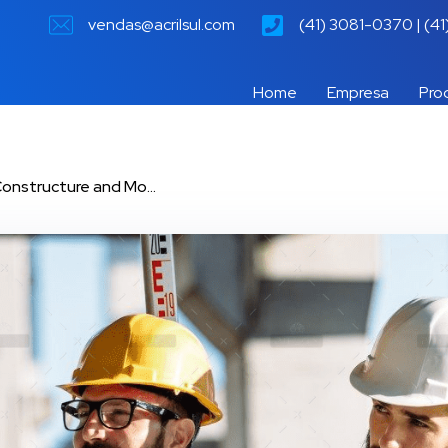
vendas@acrilsul.com
(41) 3081-0370 | (4
Home
Empresa
Pro
onstructure and Mo...