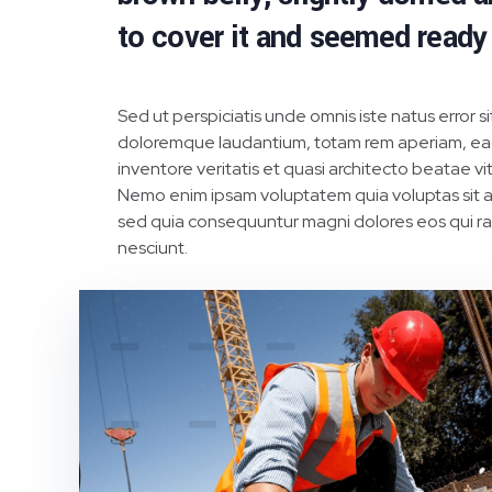
to cover it and seemed ready
Sed ut perspiciatis unde omnis iste natus error 
doloremque laudantium, totam rem aperiam, eaq
inventore veritatis et quasi architecto beatae vi
Nemo enim ipsam voluptatem quia voluptas sit as
sed quia consequuntur magni dolores eos qui r
nesciunt.