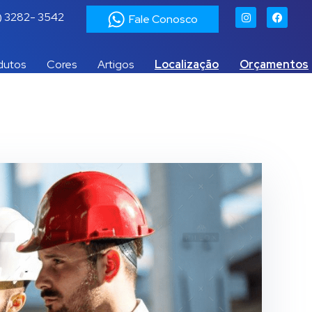
1) 3282- 3542
Fale Conosco
dutos
Cores
Artigos
Localização
Orçamentos