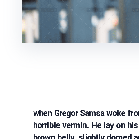
when Gregor Samsa woke from 
horrible vermin. He lay on his 
brown belly, slightly domed a