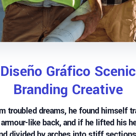
Diseño Gráfico Scenic
Branding Creative
troubled dreams, he found himself tra
armour-like back, and if he lifted his he
nd divided by arches into stiff section